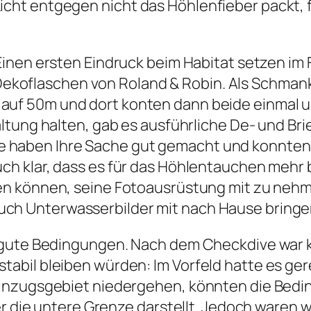
ht entgegen nicht das Höhlenfieber packt, 
Einen ersten Eindruck beim Habitat setzen im 
koflaschen von Roland & Robin. Als Schmanke
 auf 50m und dort konten dann beide einmal
altung halten, gab es ausführliche De- und B
e haben Ihre Sache gut gemacht und konnten s
h klar, dass es für das Höhlentauchen mehr b
n können, seine Fotoausrüstung mit zu nehmen
uch Unterwasserbilder mit nach Hause bringe
 gute Bedingungen. Nach dem Checkdive war 
abil bleiben würden: Im Vorfeld hatte es ge
inzugsgebiet niedergehen, könnten die Beding
r die untere Grenze darstellt. Jedoch waren wi