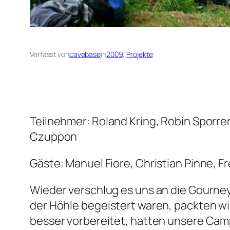
Verfasst von
cavebase
in
2009
, 
Projekte
Teilnehmer: Roland Kring, Robin Sporrer,
Czuppon
Gäste: Manuel Fiore, Christian Pinne, F
Wieder verschlug es uns an die Gourne
der Höhle begeistert waren, packten w
besser vorbereitet, hatten unsere Cam