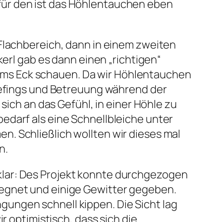
für den ist das Höhlentauchen eben
Flachbereich, dann in einem zweiten
rl gab es dann einen „richtigen“
 ums Eck schauen. Da wir Höhlentauchen
riefings und Betreuung während der
ich an das Gefühl, in einer Höhle zu
edarf als eine Schnellbleiche unter
. Schließlich wollten wir dieses mal
n.
klar: Des Projekt konnte durchgezogen
regnet und einige Gewitter gegeben.
ungen schnell kippen. Die Sicht lag
r optimistisch, dass sich die