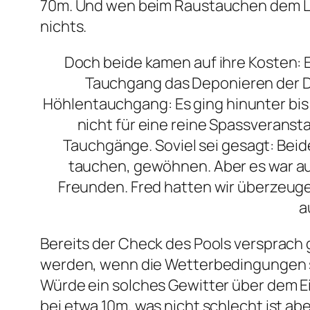
70m. Und wen beim Raustauchen dem Lic
nichts.
Doch beide kamen auf ihre Kosten: 
Tauchgang das Deponieren der De
Höhlentauchgang: Es ging hinunter bis
nicht für eine reine Spassveranst
Tauchgänge. Soviel sei gesagt: Beid
tauchen, gewöhnen. Aber es war auc
Freunden. Fred hatten wir überzeuge
a
Bereits der Check des Pools versprach
werden, wenn die Wetterbedingungen st
Würde ein solches Gewitter über dem E
bei etwa 10m, was nicht schlecht ist abe