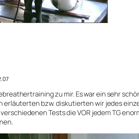
2.07
ebreathertraining zu mir. Es war ein sehr sch
erläuterten bzw. diskutierten wir jedes einzel
erschiedenen Tests die VOR jedem TG enorm wi
nen.