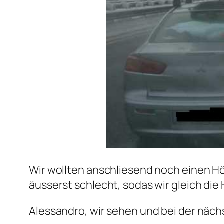
Wir wollten anschliesend noch einen H
äusserst schlecht, sodas wir gleich die
Alessandro, wir sehen und bei der näc