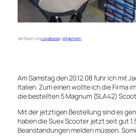
Verfasst von
cavebase
in
Allgemein
Am Samstag den 20.12.08 fuhr ich mit J
Italien. Zum einen wollte ich die Firm
die bestellten 5 Magnum (SLA42) Scoot
Mit der jetztigen Bestellung sind es g
haben die Suex Scooter jetzt seit gut 1
Beanstandungen melden müssen. Somit i